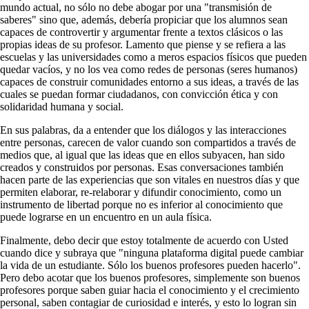
mundo actual, no sólo no debe abogar por una "transmisión de
saberes" sino que, además, debería propiciar que los alumnos sean
capaces de controvertir y argumentar frente a textos clásicos o las
propias ideas de su profesor. Lamento que piense y se refiera a las
escuelas y las universidades como a meros espacios físicos que pueden
quedar vacíos, y no los vea como redes de personas (seres humanos)
capaces de construir comunidades entorno a sus ideas, a través de las
cuales se puedan formar ciudadanos, con convicción ética y con
solidaridad humana y social.
En sus palabras, da a entender que los diálogos y las interacciones
entre personas, carecen de valor cuando son compartidos a través de
medios que, al igual que las ideas que en ellos subyacen, han sido
creados y construidos por personas. Esas conversaciones también
hacen parte de las experiencias que son vitales en nuestros días y que
permiten elaborar, re-relaborar y difundir conocimiento, como un
instrumento de libertad porque no es inferior al conocimiento que
puede lograrse en un encuentro en un aula física.
Finalmente, debo decir que estoy totalmente de acuerdo con Usted
cuando dice y subraya que "ninguna plataforma digital puede cambiar
la vida de un estudiante. Sólo los buenos profesores pueden hacerlo".
Pero debo acotar que los buenos profesores, simplemente son buenos
profesores porque saben guiar hacia el conocimiento y el crecimiento
personal, saben contagiar de curiosidad e interés, y esto lo logran sin