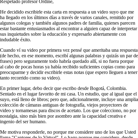
Respetado profesor Ordine,
He decidido escribirle esta carta en respuesta a un video suyo que me
ha llegado en los últimos días a través de varios canales, remitido por
algunos colegas y también algunos padres de familia, quienes parecen
estar bastante entusiasmados al encontrar a alguien capaz de interpretar
sus inquietudes sobre la educación y expresarlo abiertamente con
indudable éxito.
Cuando ví su video por primera vez pensé que ameritaba una respuesta
(de hecho, en ese momento, escribí algunas palabras y quizás un par de
frases) pero seguramente todo habría quedado allí, si no fuera porque
al cabo de pocas horas ya había recibido suficientes copias como para
preocuparme y decidir escribirle estas notas (que espero lleguen a tener
tanto recorrido como su video).
En primer lugar, debo decir que escribo desde Bogotá, Colombia.
Sentado en el lugar favorito de mi casa. Un estudio, que al igual que el
suyo, está lleno de libros; pero que, adicionalmente, incluye una amplia
colección de cámaras antiguas de fotografía, viejos proyectores de
video y tornamesas para discos de acetato. Los que colecciono, no por
nostalgia, sino más bien por asombro ante la capacidad creativa e
ingenio del ser humano.
Me motiva responderle, no porque me considere uno de los que Usted
llama "Cantores de lo Virtual". Lo hago porque me considero, desde